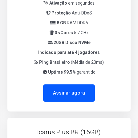
Ativação
em segundos
Proteção
Anti-DDoS
8 GB
RAM DDR5
3 vCores
5.7 GHz
20GB Disco NVMe
Indicado para até 4 jogadores
Ping Brasileiro
(Média de 20ms)
Uptime 99,5%
garantido
Assinar agora
Icarus Plus BR (16GB)