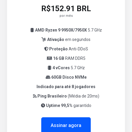
R$152.91 BRL
por mês
AMD Ryzen 9 9950X/7950X
5.7 GHz
Ativação
em segundos
Proteção
Anti-DDoS
16 GB
RAM DDR5
4 vCores
5.7 GHz
60GB Disco NVMe
Indicado para até 8 jogadores
Ping Brasileiro
(Média de 20ms)
Uptime 99,5%
garantido
Assinar agora