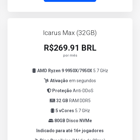
Icarus Max (32GB)
R$269.91 BRL
por mês
AMD Ryzen 9 9950X/7950X
5.7 GHz
Ativação
em segundos
Proteção
Anti-DDoS
32 GB
RAM DDR5
5 vCores
5.7 GHz
80GB Disco NVMe
Indicado para até 16+ jogadores