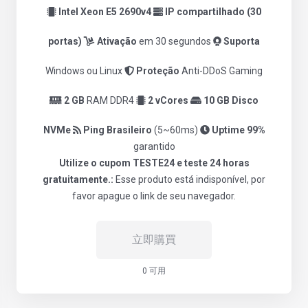
Intel Xeon E5 2690v4
IP compartilhado (30
portas)
Ativação
em 30 segundos
Suporta
Windows ou Linux
Proteção
Anti-DDoS Gaming
2 GB
RAM DDR4
2 vCores
10 GB Disco
NVMe
Ping Brasileiro
(5~60ms)
Uptime 99%
garantido
Utilize o cupom TESTE24 e teste 24 horas
gratuitamente.:
Esse produto está indisponível, por
favor apague o link de seu navegador.
立即購買
0 可用