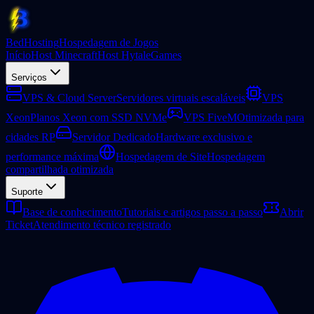
BedHosting
Hospedagem de Jogos
Início
Host Minecraft
Host Hytale
Games
Serviços
VPS & Cloud Server
Servidores virtuais escaláveis
VPS
Xeon
Planos Xeon com SSD NVMe
VPS FiveM
Otimizada para
cidades RP
Servidor Dedicado
Hardware exclusivo e
performance máxima
Hospedagem de Site
Hospedagem
compartilhada otimizada
Suporte
Base de conhecimento
Tutoriais e artigos passo a passo
Abrir
Ticket
Atendimento técnico registrado