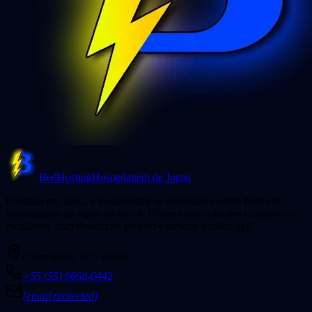
BedHosting
Hospedagem de Jogos
Fundada em 2021, a BedHosting se consolidou como líder em
hospedagem de jogos no Brasil. Oferecemos soluções confiáveis e
escaláveis, com datacenter próprio e suporte técnico ágil.
Cosmópolis, SP - Brasil
+55 (55) 9668-0442
[email protected]