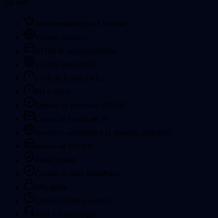
por mês
Recomendado para 1 Website
Tráfego ilimitado
10 GB de armazenamento
1 vCPU (até 100%)
1 GB de RAM (LVE)
I/O 5 MB/s
Entrada de processos (EP)
20
Contas de E-mail até 20
Domínios adicionais 0 (1 domínio principal)
Inodes até 150.000
Painel cPanel
Criador de Sites WordPress
SSL grátis
Uptime 99.5% garantido
SSH sob solicitação