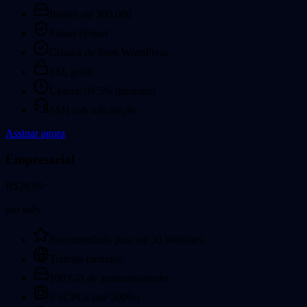
Inodes até 300.000
Painel cPanel
Criador de Sites WordPress
SSL grátis
Uptime 99.5% garantido
SSH sob solicitação
Assinar agora
Empresarial
R$
29.99
por mês
Recomendado para até 30 Websites
Tráfego ilimitado
100 GB de armazenamento
3 vCPUs (até 300%)