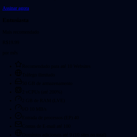
Assinar agora
Entusiasta
Mais recomendado
R$
19.99
por mês
Recomendado para até 10 Websites
Tráfego ilimitado
50 GB de armazenamento
2 vCPUs (até 200%)
2 GB de RAM (LVE)
I/O 10 MB/s
Entrada de processos (EP)
40
Contas de E-mail até 100
Domínios adicionais até 9 (10 sites no total)